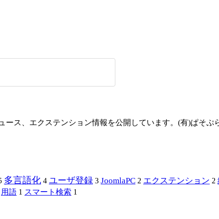
方やニュース、エクステンション情報を公開しています。(有)ぱそ
多言語化
ユーザ登録
JoomlaPC
エクステンション
5
4
3
2
2
用語
1
スマート検索
1