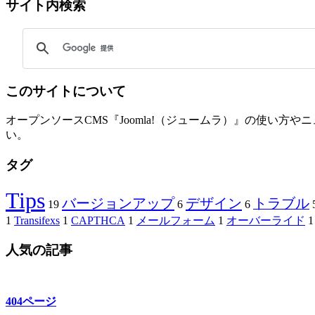
サイト内検索
このサイトについて
オープンソースCMS『Joomla!（ジュームラ）』の使い
い。
タグ
Tips
バージョンアップ
デザイン
トラブル
19
6
6
1
Transifexs
1
CAPTHCA
1
メールフォーム
1
オーバーライド
1
人気の記事
404ページ