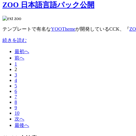
ZOO 日本語言語パック公開
テンプレートで有名な
YOOTheme
が開発しているCCK、『
Z
続きを読む
最初へ
前へ
1
2
3
4
5
6
7
8
9
10
次へ
最後へ