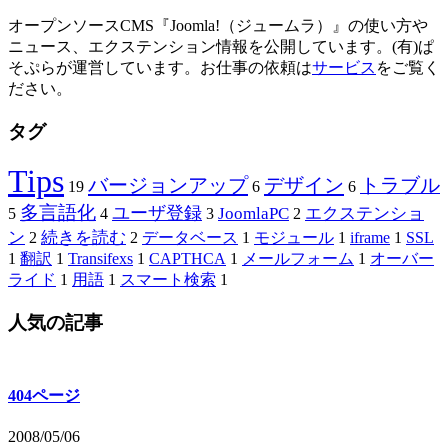
オープンソースCMS『Joomla!（ジュームラ）』の使い方や
ニュース、エクステンション情報を公開しています。(有)ぱ
そぷらが運営しています。お仕事の依頼は
サービス
をご覧く
ださい。
タグ
Tips
バージョンアップ
デザイン
トラブル
19
6
6
多言語化
ユーザ登録
JoomlaPC
エクステンショ
5
4
3
2
ン
続きを読む
2
2
データベース
1
モジュール
1
iframe
1
SSL
1
翻訳
1
Transifexs
1
CAPTHCA
1
メールフォーム
1
オーバー
ライド
1
用語
1
スマート検索
1
人気の記事
404ページ
2008/05/06