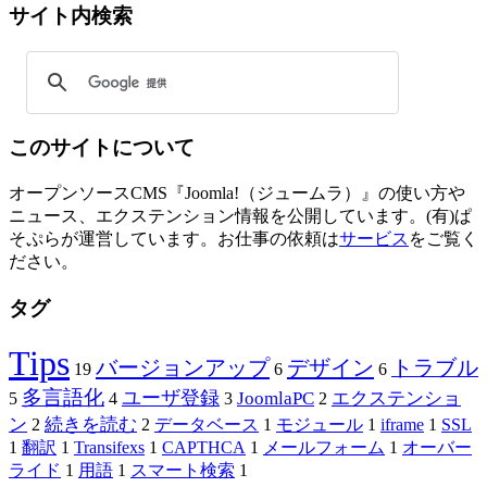
サイト内検索
このサイトについて
オープンソースCMS『Joomla!（ジュームラ）』の使い方や
ニュース、エクステンション情報を公開しています。(有)ぱ
そぷらが運営しています。お仕事の依頼は
サービス
をご覧く
ださい。
タグ
Tips
バージョンアップ
デザイン
トラブル
19
6
6
多言語化
ユーザ登録
JoomlaPC
エクステンショ
5
4
3
2
ン
続きを読む
2
2
データベース
1
モジュール
1
iframe
1
SSL
1
翻訳
1
Transifexs
1
CAPTHCA
1
メールフォーム
1
オーバー
ライド
1
用語
1
スマート検索
1