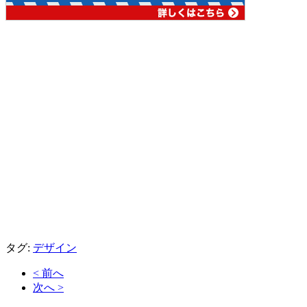
タグ:
デザイン
< 前へ
次へ >