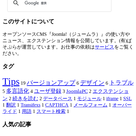
このサイトについて
オープンソースCMS『Joomla!（ジュームラ）』の使い方や
ニュース、エクステンション情報を公開しています。(有)ぱ
そぷらが運営しています。お仕事の依頼は
サービス
をご覧く
ださい。
タグ
Tips
バージョンアップ
デザイン
トラブル
19
6
6
多言語化
ユーザ登録
JoomlaPC
エクステンショ
5
4
3
2
ン
続きを読む
2
2
データベース
1
モジュール
1
iframe
1
SSL
1
翻訳
1
Transifexs
1
CAPTHCA
1
メールフォーム
1
オーバー
ライド
1
用語
1
スマート検索
1
人気の記事