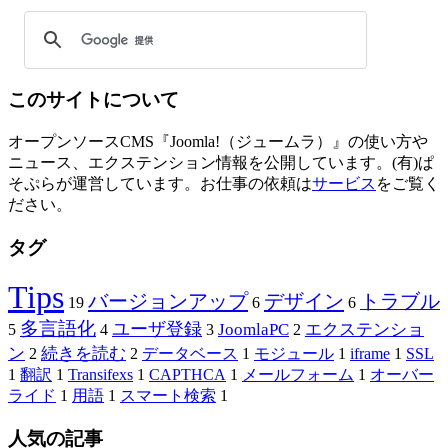
このサイトについて
オープンソースCMS『Joomla!（ジュームラ）』の使い方や
ニュース、エクステンション情報を公開しています。(有)ぱ
そぷらが運営しています。お仕事の依頼は
サービス
をご覧く
ださい。
タグ
Tips
バージョンアップ
デザイン
トラブル
19
6
6
多言語化
ユーザ登録
JoomlaPC
エクステンショ
5
4
3
2
ン
続きを読む
2
2
データベース
1
モジュール
1
iframe
1
SSL
1
翻訳
1
Transifexs
1
CAPTHCA
1
メールフォーム
1
オーバー
ライド
1
用語
1
スマート検索
1
人気の記事