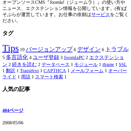
オープンソースCMS『Joomla!（ジュームラ）』の使い方や
ニュース、エクステンション情報を公開しています。(有)ぱ
そぷらが運営しています。お仕事の依頼は
サービス
をご覧く
ださい。
タグ
Tips
バージョンアップ
デザイン
トラブル
19
6
6
多言語化
ユーザ登録
JoomlaPC
エクステンショ
5
4
3
2
ン
続きを読む
2
2
データベース
1
モジュール
1
iframe
1
SSL
1
翻訳
1
Transifexs
1
CAPTHCA
1
メールフォーム
1
オーバー
ライド
1
用語
1
スマート検索
1
人気の記事
404ページ
2008/05/06