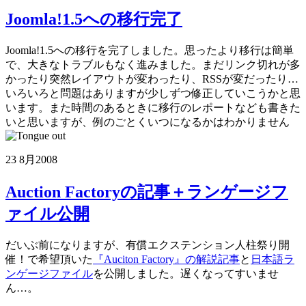
Joomla!1.5への移行完了
Joomla!1.5への移行を完了しました。思ったより移行は簡単
で、大きなトラブルもなく進みました。まだリンク切れが多
かったり突然レイアウトが変わったり、RSSが変だったり…
いろいろと問題はありますが少しずつ修正していこうかと思
います。また時間のあるときに移行のレポートなども書きた
いと思いますが、例のごとくいつになるかはわかりません
23 8月
2008
Auction Factoryの記事＋ランゲージフ
ァイル公開
だいぶ前になりますが、有償エクステンション人柱祭り開
催！で希望頂いた
『Auciton Factory』の解説記事
と
日本語ラ
ンゲージファイル
を公開しました。遅くなってすいませ
ん…。